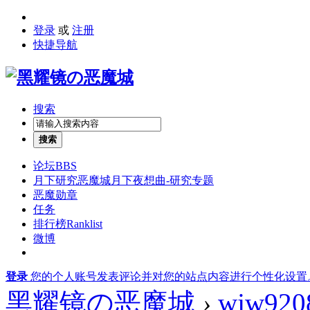
登录
或
注册
快捷导航
搜索
搜索
论坛
BBS
月下研究
恶魔城月下夜想曲-研究专题
恶魔勋章
任务
排行榜
Ranklist
微博
登录
您的个人账号发表评论并对您的站点内容进行个性化设置
黑耀镜の恶魔城
›
wjw920