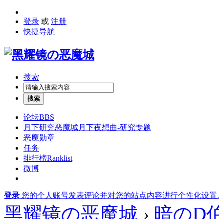
登录
或
注册
快捷导航
搜索
搜索
论坛
BBS
月下研究
恶魔城月下夜想曲-研究专题
恶魔勋章
任务
排行榜
Ranklist
微博
登录
您的个人账号发表评论并对您的站点内容进行个性化设置
黑耀镜の恶魔城
›
暗のD