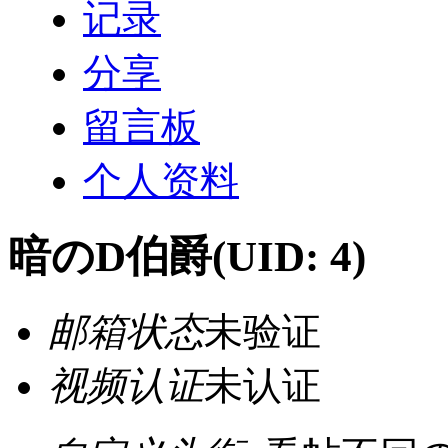
记录
分享
留言板
个人资料
暗のD伯爵
(UID: 4)
邮箱状态
未验证
视频认证
未认证