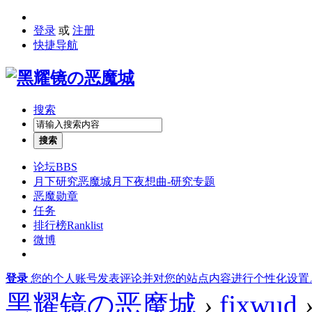
登录
或
注册
快捷导航
搜索
搜索
论坛
BBS
月下研究
恶魔城月下夜想曲-研究专题
恶魔勋章
任务
排行榜
Ranklist
微博
登录
您的个人账号发表评论并对您的站点内容进行个性化设置
黑耀镜の恶魔城
›
fjxwud