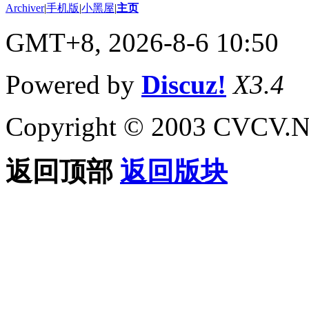
Archiver
|
手机版
|
小黑屋
|
主页
GMT+8, 2026-8-6 10:50
Powered by
Discuz!
X3.4
Copyright © 2003 CVCV.NET
返回顶部
返回版块