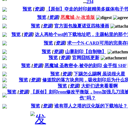
...
2
3
4
预览
[
资源
]
【原创】夺走的封印超精美多媒体电子
预览
[
资源
]
恶魔城-Jr-改造版
预览
[
资源
]
官方面包脸夏诺亚四格漫画
预览
[
资源
]
达人再给个ost的下载地址吧，主题帖里的那
预览
[
资源
]
求一个N-CARD可用的完美存
预览
[
资源
]
山寨刻印【自制物】
预览
[
资源
]
官网囧纸更新
预览
[
资源
]
恶魔城 圣教密令-被夺的刻印 金手指 SHF
预览
[
资源
]
下踢怎么踢啊 虽说很火星
预览
[
资源
]
修道院的落方块房间，吸收刻印后为什么
预览
[
资源
]
大虾们进来看看啊
预览
[
资源
]
【原创】刻印rom修改平衡版，boss加强几刀流
伤"吗？
预览
[
资源
]
谁有罪人之塔的汉化版的下载地址？