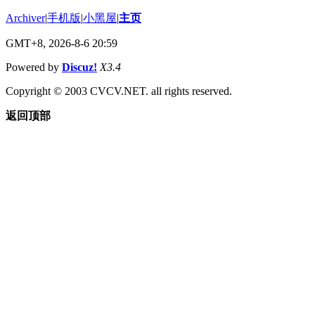
Archiver
|
手机版
|
小黑屋
|
主页
GMT+8, 2026-8-6 20:59
Powered by
Discuz!
X3.4
Copyright © 2003 CVCV.NET. all rights reserved.
返回顶部