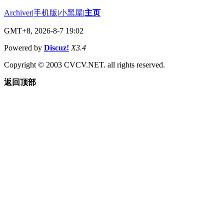
Archiver
|
手机版
|
小黑屋
|
主页
GMT+8, 2026-8-7 19:02
Powered by
Discuz!
X3.4
Copyright © 2003 CVCV.NET. all rights reserved.
返回顶部