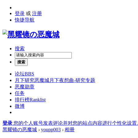
登录
或
注册
快捷导航
搜索
搜索
论坛
BBS
月下研究
恶魔城月下夜想曲-研究专题
恶魔勋章
任务
排行榜
Ranklist
微博
登录
您的个人账号发表评论并对您的站点内容进行个性化设置
黑耀镜の恶魔城
›
youpp003
›
相册