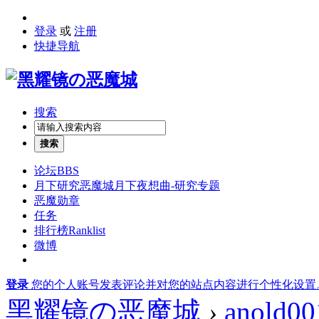
登录
或
注册
快捷导航
搜索
搜索
论坛
BBS
月下研究
恶魔城月下夜想曲-研究专题
恶魔勋章
任务
排行榜
Ranklist
微博
登录
您的个人账号发表评论并对您的站点内容进行个性化设置
黑耀镜の恶魔城
›
anold00