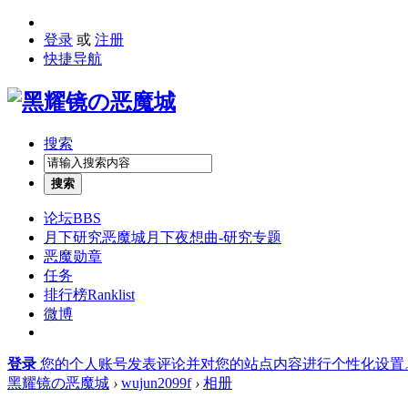
登录
或
注册
快捷导航
搜索
搜索
论坛
BBS
月下研究
恶魔城月下夜想曲-研究专题
恶魔勋章
任务
排行榜
Ranklist
微博
登录
您的个人账号发表评论并对您的站点内容进行个性化设置
黑耀镜の恶魔城
›
wujun2099f
›
相册