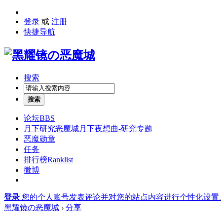
登录
或
注册
快捷导航
搜索
搜索
论坛
BBS
月下研究
恶魔城月下夜想曲-研究专题
恶魔勋章
任务
排行榜
Ranklist
微博
登录
您的个人账号发表评论并对您的站点内容进行个性化设置
黑耀镜の恶魔城
›
分享