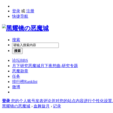
登录
或
注册
快捷导航
搜索
搜索
论坛
BBS
月下研究
恶魔城月下夜想曲-研究专题
恶魔勋章
任务
排行榜
Ranklist
微博
登录
您的个人账号发表评论并对您的站点内容进行个性化设置
黑耀镜の恶魔城
›
血舞旋月
›
记录