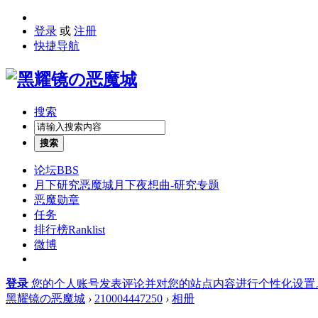
登录
或
注册
快捷导航
搜索
搜索
论坛
BBS
月下研究
恶魔城月下夜想曲-研究专题
恶魔勋章
任务
排行榜
Ranklist
微博
登录
您的个人账号发表评论并对您的站点内容进行个性化设置
黑耀镜の恶魔城
›
210004447250
›
相册