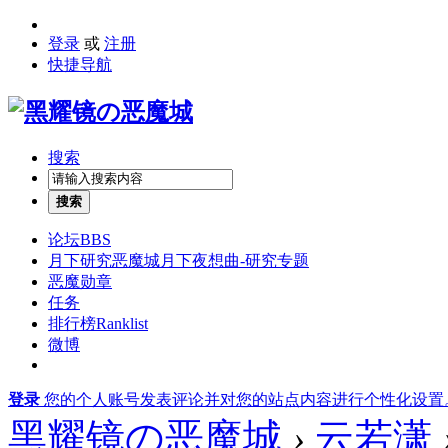
登录
或
注册
快捷导航
搜索
搜索
论坛
BBS
月下研究
恶魔城月下夜想曲-研究专题
恶魔勋章
任务
排行榜
Ranklist
微博
登录
您的个人账号发表评论并对您的站点内容进行个性化设置
黑耀镜の恶魔城
›
云若潇