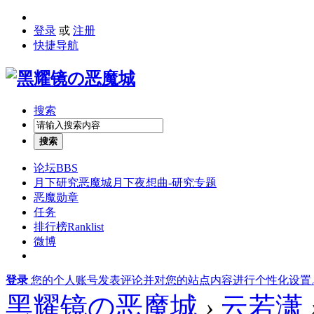
登录
或
注册
快捷导航
搜索
搜索
论坛
BBS
月下研究
恶魔城月下夜想曲-研究专题
恶魔勋章
任务
排行榜
Ranklist
微博
登录
您的个人账号发表评论并对您的站点内容进行个性化设置
黑耀镜の恶魔城
›
云若潇