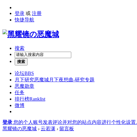
登录
或
注册
快捷导航
搜索
搜索
论坛
BBS
月下研究
恶魔城月下夜想曲-研究专题
恶魔勋章
任务
排行榜
Ranklist
微博
登录
您的个人账号发表评论并对您的站点内容进行个性化设置
黑耀镜の恶魔城
›
云若潇
›
留言板