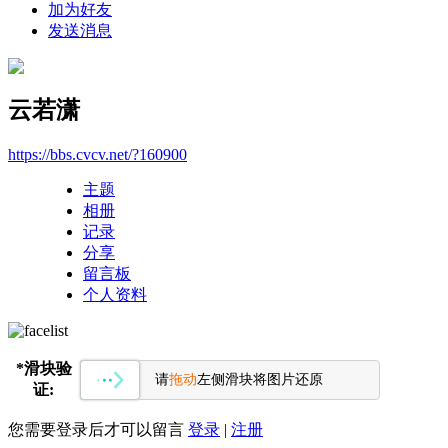
加为好友
发送消息
云若潇
https://bbs.cvcv.net/?160900
主题
相册
记录
分享
留言板
个人资料
*
滑块验
请
拖动
左侧滑块将图片还原
证:
您需要登录后才可以留言
登录
|
注册