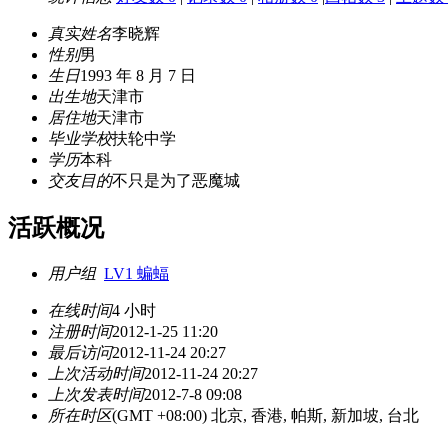
真实姓名
李晓辉
性别
男
生日
1993 年 8 月 7 日
出生地
天津市
居住地
天津市
毕业学校
扶轮中学
学历
本科
交友目的
不只是为了恶魔城
活跃概况
用户组
LV1 蝙蝠
在线时间
4 小时
注册时间
2012-1-25 11:20
最后访问
2012-11-24 20:27
上次活动时间
2012-11-24 20:27
上次发表时间
2012-7-8 09:08
所在时区
(GMT +08:00) 北京, 香港, 帕斯, 新加坡, 台北