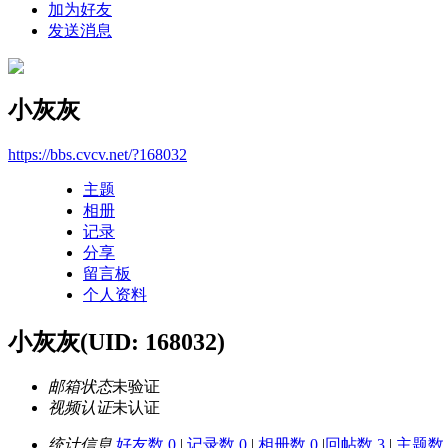
加为好友
发送消息
小灰灰
https://bbs.cvcv.net/?168032
主题
相册
记录
分享
留言板
个人资料
小灰灰
(UID: 168032)
邮箱状态
未验证
视频认证
未认证
统计信息
好友数 0
|
记录数 0
|
相册数 0
|
回帖数 3
|
主题数 