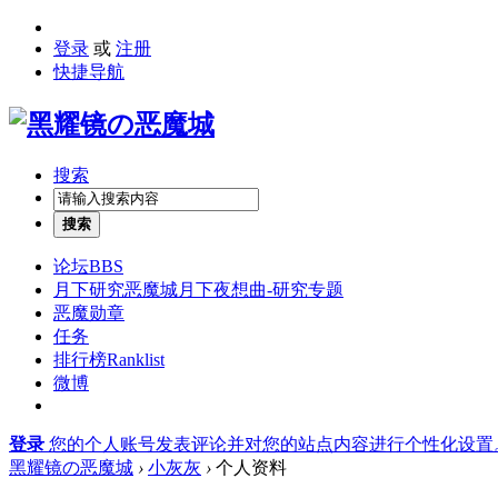
登录
或
注册
快捷导航
搜索
搜索
论坛
BBS
月下研究
恶魔城月下夜想曲-研究专题
恶魔勋章
任务
排行榜
Ranklist
微博
登录
您的个人账号发表评论并对您的站点内容进行个性化设置
黑耀镜の恶魔城
›
小灰灰
›
个人资料