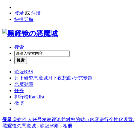
登录
或
注册
快捷导航
搜索
搜索
论坛
BBS
月下研究
恶魔城月下夜想曲-研究专题
恶魔勋章
任务
排行榜
Ranklist
微博
登录
您的个人账号发表评论并对您的站点内容进行个性化设置
黑耀镜の恶魔城
›
静寂冰雨
›
相册