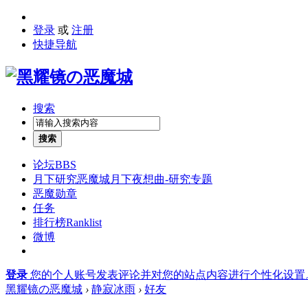
登录
或
注册
快捷导航
搜索
搜索
论坛
BBS
月下研究
恶魔城月下夜想曲-研究专题
恶魔勋章
任务
排行榜
Ranklist
微博
登录
您的个人账号发表评论并对您的站点内容进行个性化设置
黑耀镜の恶魔城
›
静寂冰雨
›
好友