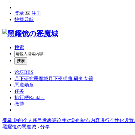
登录
或
注册
快捷导航
搜索
搜索
论坛
BBS
月下研究
恶魔城月下夜想曲-研究专题
恶魔勋章
任务
排行榜
Ranklist
微博
登录
您的个人账号发表评论并对您的站点内容进行个性化设置
黑耀镜の恶魔城
›
分享