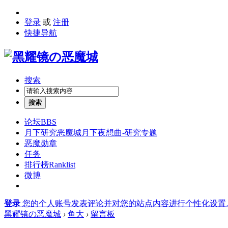
登录
或
注册
快捷导航
搜索
搜索
论坛
BBS
月下研究
恶魔城月下夜想曲-研究专题
恶魔勋章
任务
排行榜
Ranklist
微博
登录
您的个人账号发表评论并对您的站点内容进行个性化设置
黑耀镜の恶魔城
›
鱼大
›
留言板