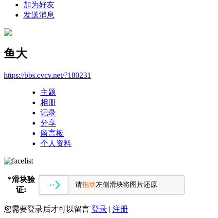
加为好友
发送消息
鱼大
https://bbs.cvcv.net/?180231
主题
相册
记录
分享
留言板
个人资料
*
滑块验
请
拖动
左侧滑块将图片还原
证:
您需要登录后才可以留言
登录
|
注册