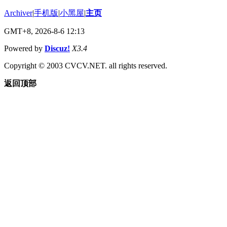
Archiver
|
手机版
|
小黑屋
|
主页
GMT+8, 2026-8-6 12:13
Powered by
Discuz!
X3.4
Copyright © 2003 CVCV.NET. all rights reserved.
返回顶部