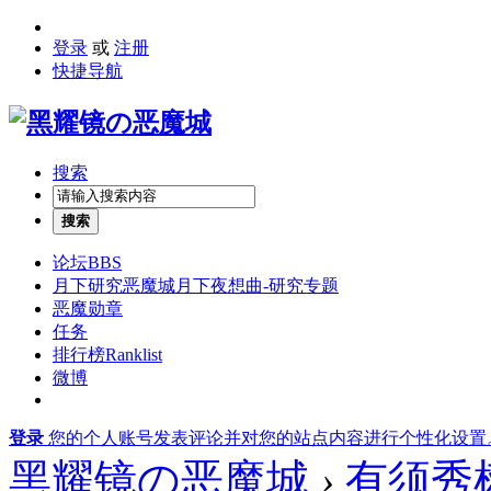
登录
或
注册
快捷导航
搜索
搜索
论坛
BBS
月下研究
恶魔城月下夜想曲-研究专题
恶魔勋章
任务
排行榜
Ranklist
微博
登录
您的个人账号发表评论并对您的站点内容进行个性化设置
黑耀镜の恶魔城
›
有须秀