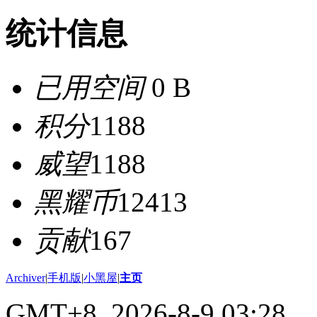
统计信息
已用空间
0 B
积分
1188
威望
1188
黑耀币
12413
贡献
167
Archiver
|
手机版
|
小黑屋
|
主页
GMT+8, 2026-8-9 03:28