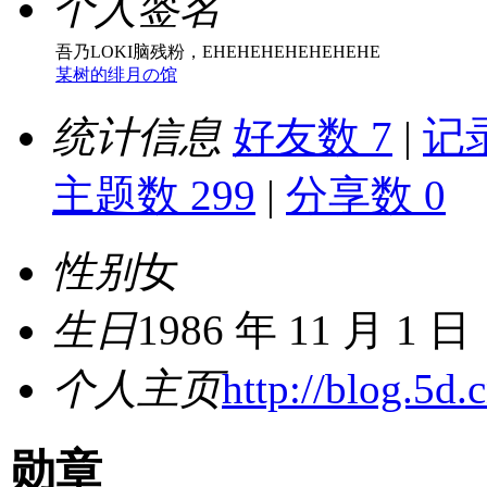
个人签名
吾乃LOKI脑残粉，EHEHEHEHEHEHEHE
某树的绯月の馆
统计信息
好友数 7
|
记录
主题数 299
|
分享数 0
性别
女
生日
1986 年 11 月 1 日
个人主页
http://blog.5d.
勋章