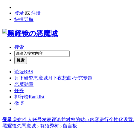
登录
或
注册
快捷导航
搜索
搜索
论坛
BBS
月下研究
恶魔城月下夜想曲-研究专题
恶魔勋章
任务
排行榜
Ranklist
微博
登录
您的个人账号发表评论并对您的站点内容进行个性化设置
黑耀镜の恶魔城
›
有须秀树
›
留言板