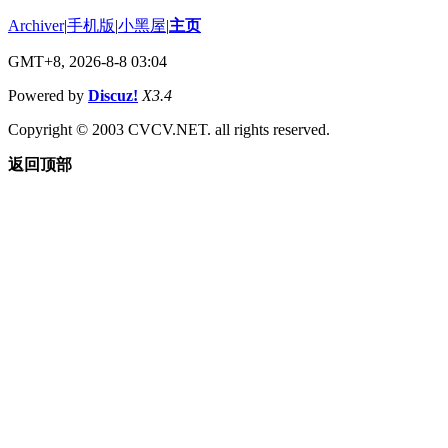
Archiver
|
手机版
|
小黑屋
|
主页
GMT+8, 2026-8-8 03:04
Powered by
Discuz!
X3.4
Copyright © 2003 CVCV.NET. all rights reserved.
返回顶部