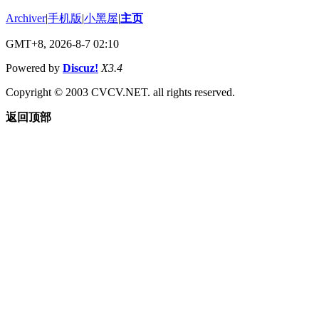
Archiver
|
手机版
|
小黑屋
|
主页
GMT+8, 2026-8-7 02:10
Powered by
Discuz!
X3.4
Copyright © 2003 CVCV.NET. all rights reserved.
返回顶部