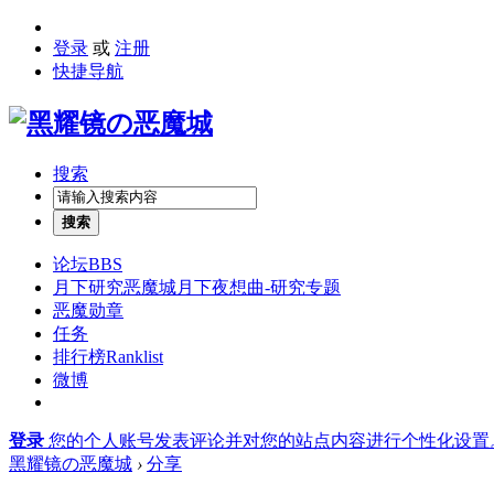
登录
或
注册
快捷导航
搜索
搜索
论坛
BBS
月下研究
恶魔城月下夜想曲-研究专题
恶魔勋章
任务
排行榜
Ranklist
微博
登录
您的个人账号发表评论并对您的站点内容进行个性化设置
黑耀镜の恶魔城
›
分享