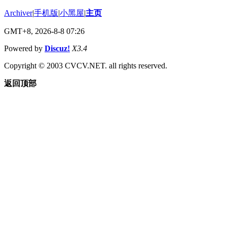
Archiver
|
手机版
|
小黑屋
|
主页
GMT+8, 2026-8-8 07:26
Powered by
Discuz!
X3.4
Copyright © 2003 CVCV.NET. all rights reserved.
返回顶部