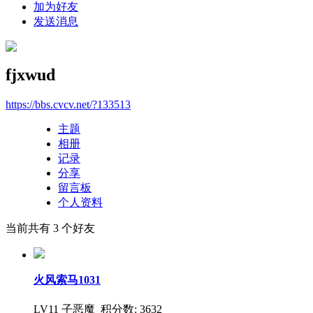
加为好友
发送消息
fjxwud
https://bbs.cvcv.net/?133513
主题
相册
记录
分享
留言板
个人资料
当前共有
3
个好友
火风索马1031
LV11 子恶魔
积分数: 3632