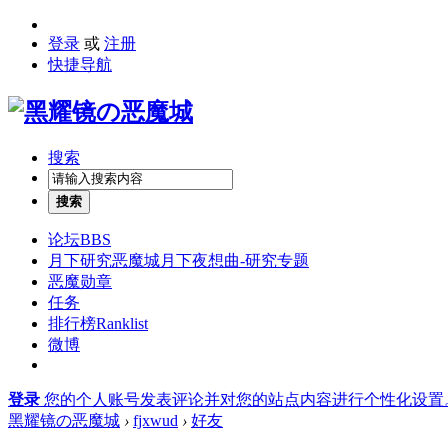
登录
或
注册
快捷导航
搜索
搜索
论坛
BBS
月下研究
恶魔城月下夜想曲-研究专题
恶魔勋章
任务
排行榜
Ranklist
微博
登录
您的个人账号发表评论并对您的站点内容进行个性化设置
黑耀镜の恶魔城
›
fjxwud
›
好友