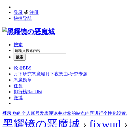
登录
或
注册
快捷导航
搜索
搜索
论坛
BBS
月下研究
恶魔城月下夜想曲-研究专题
恶魔勋章
任务
排行榜
Ranklist
微博
登录
您的个人账号发表评论并对您的站点内容进行个性化设置
黑耀镜の恶魔城
›
fjxwud