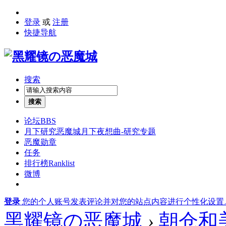
登录
或
注册
快捷导航
搜索
搜索
论坛
BBS
月下研究
恶魔城月下夜想曲-研究专题
恶魔勋章
任务
排行榜
Ranklist
微博
登录
您的个人账号发表评论并对您的站点内容进行个性化设置
黑耀镜の恶魔城
›
朝仓和