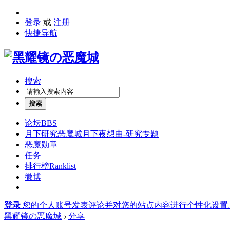
登录
或
注册
快捷导航
搜索
搜索
论坛
BBS
月下研究
恶魔城月下夜想曲-研究专题
恶魔勋章
任务
排行榜
Ranklist
微博
登录
您的个人账号发表评论并对您的站点内容进行个性化设置
黑耀镜の恶魔城
›
分享