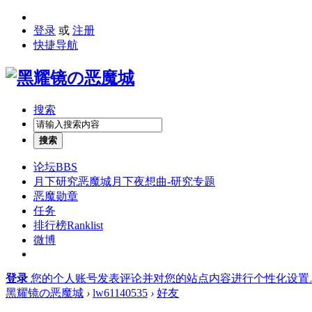
登录
或
注册
快捷导航
搜索
搜索
论坛
BBS
月下研究
恶魔城月下夜想曲-研究专题
恶魔勋章
任务
排行榜
Ranklist
微博
登录
您的个人账号发表评论并对您的站点内容进行个性化设置
黑耀镜の恶魔城
›
lw61140535
›
好友