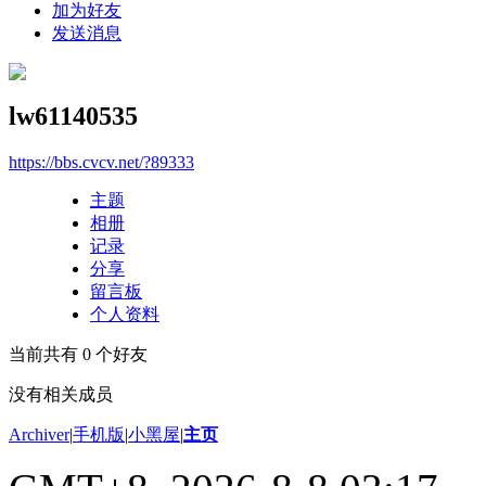
加为好友
发送消息
lw61140535
https://bbs.cvcv.net/?89333
主题
相册
记录
分享
留言板
个人资料
当前共有
0
个好友
没有相关成员
Archiver
|
手机版
|
小黑屋
|
主页