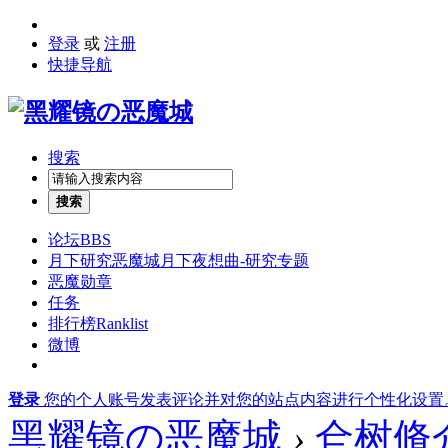
登录
或
注册
快捷导航
搜索
搜索
论坛
BBS
月下研究
恶魔城月下夜想曲-研究专题
恶魔勋章
任务
排行榜
Ranklist
微博
登录
您的个人账号发表评论并对您的站点内容进行个性化设置
黑耀镜の恶魔城
›
仺树脩介