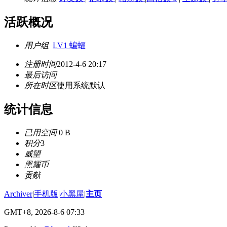
活跃概况
用户组
LV1 蝙蝠
注册时间
2012-4-6 20:17
最后访问
所在时区
使用系统默认
统计信息
已用空间
0 B
积分
3
威望
黑耀币
贡献
Archiver
|
手机版
|
小黑屋
|
主页
GMT+8, 2026-8-6 07:33