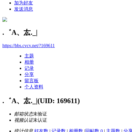
加为好友
发送消息
.゛A、厷._|
https://bbs.cvcv.net/?169611
主题
相册
记录
分享
留言板
个人资料
.゛A、厷._|
(UID: 169611)
邮箱状态
未验证
视频认证
未认证
统计信息
好友数
|
记录数
|
相册数
|
回帖数 0
|
主题数
|
分