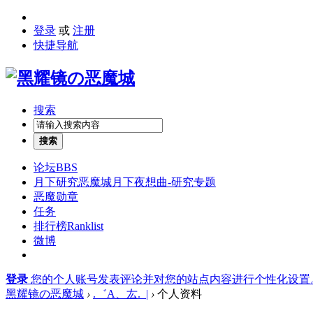
登录
或
注册
快捷导航
搜索
搜索
论坛
BBS
月下研究
恶魔城月下夜想曲-研究专题
恶魔勋章
任务
排行榜
Ranklist
微博
登录
您的个人账号发表评论并对您的站点内容进行个性化设置
黑耀镜の恶魔城
›
.゛A、厷._|
›
个人资料