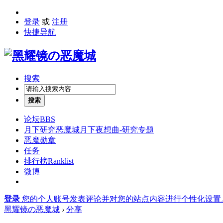
登录
或
注册
快捷导航
搜索
搜索
论坛
BBS
月下研究
恶魔城月下夜想曲-研究专题
恶魔勋章
任务
排行榜
Ranklist
微博
登录
您的个人账号发表评论并对您的站点内容进行个性化设置
黑耀镜の恶魔城
›
分享