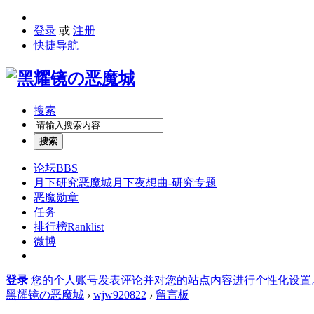
登录
或
注册
快捷导航
搜索
搜索
论坛
BBS
月下研究
恶魔城月下夜想曲-研究专题
恶魔勋章
任务
排行榜
Ranklist
微博
登录
您的个人账号发表评论并对您的站点内容进行个性化设置
黑耀镜の恶魔城
›
wjw920822
›
留言板