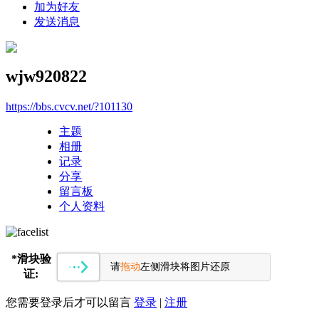
加为好友
发送消息
wjw920822
https://bbs.cvcv.net/?101130
主题
相册
记录
分享
留言板
个人资料
*
滑块验
请
拖动
左侧滑块将图片还原
证:
您需要登录后才可以留言
登录
|
注册