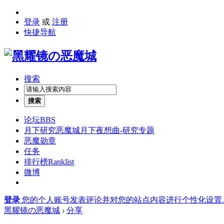
登录
或
注册
快捷导航
搜索
搜索
论坛
BBS
月下研究
恶魔城月下夜想曲-研究专题
恶魔勋章
任务
排行榜
Ranklist
微博
登录
您的个人账号发表评论并对您的站点内容进行个性化设置
黑耀镜の恶魔城
›
分享