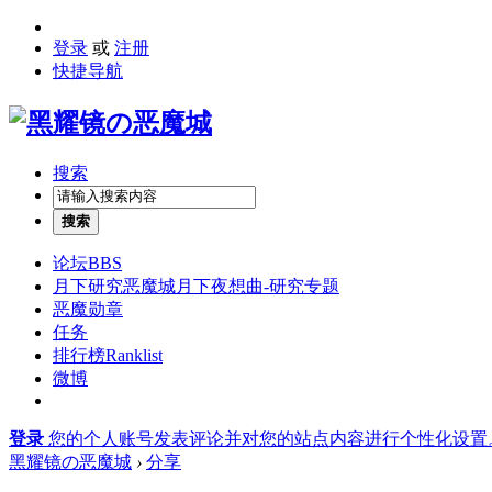
登录
或
注册
快捷导航
搜索
搜索
论坛
BBS
月下研究
恶魔城月下夜想曲-研究专题
恶魔勋章
任务
排行榜
Ranklist
微博
登录
您的个人账号发表评论并对您的站点内容进行个性化设置
黑耀镜の恶魔城
›
分享