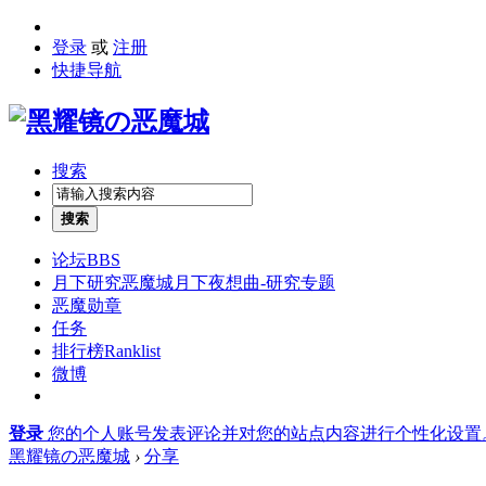
登录
或
注册
快捷导航
搜索
搜索
论坛
BBS
月下研究
恶魔城月下夜想曲-研究专题
恶魔勋章
任务
排行榜
Ranklist
微博
登录
您的个人账号发表评论并对您的站点内容进行个性化设置
黑耀镜の恶魔城
›
分享