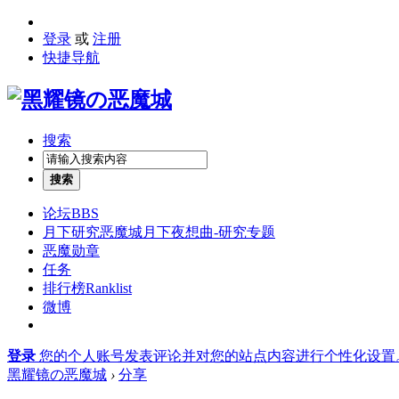
登录
或
注册
快捷导航
搜索
搜索
论坛
BBS
月下研究
恶魔城月下夜想曲-研究专题
恶魔勋章
任务
排行榜
Ranklist
微博
登录
您的个人账号发表评论并对您的站点内容进行个性化设置
黑耀镜の恶魔城
›
分享