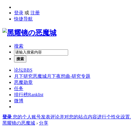
登录
或
注册
快捷导航
搜索
搜索
论坛
BBS
月下研究
恶魔城月下夜想曲-研究专题
恶魔勋章
任务
排行榜
Ranklist
微博
登录
您的个人账号发表评论并对您的站点内容进行个性化设置
黑耀镜の恶魔城
›
分享