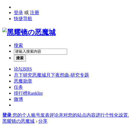
登录
或
注册
快捷导航
搜索
搜索
论坛
BBS
月下研究
恶魔城月下夜想曲-研究专题
恶魔勋章
任务
排行榜
Ranklist
微博
登录
您的个人账号发表评论并对您的站点内容进行个性化设置
黑耀镜の恶魔城
›
分享