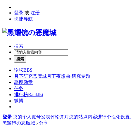
登录
或
注册
快捷导航
搜索
搜索
论坛
BBS
月下研究
恶魔城月下夜想曲-研究专题
恶魔勋章
任务
排行榜
Ranklist
微博
登录
您的个人账号发表评论并对您的站点内容进行个性化设置
黑耀镜の恶魔城
›
分享