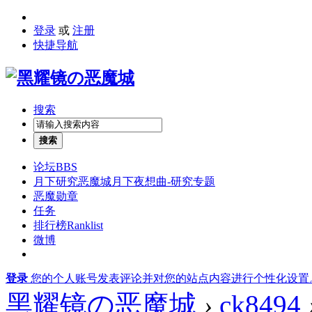
登录
或
注册
快捷导航
搜索
搜索
论坛
BBS
月下研究
恶魔城月下夜想曲-研究专题
恶魔勋章
任务
排行榜
Ranklist
微博
登录
您的个人账号发表评论并对您的站点内容进行个性化设置
黑耀镜の恶魔城
›
ck8494