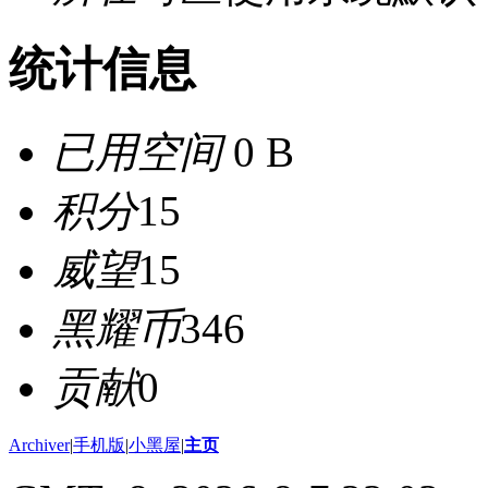
统计信息
已用空间
0 B
积分
15
威望
15
黑耀币
346
贡献
0
Archiver
|
手机版
|
小黑屋
|
主页