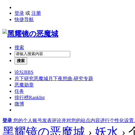
登录
或
注册
快捷导航
搜索
搜索
论坛
BBS
月下研究
恶魔城月下夜想曲-研究专题
恶魔勋章
任务
排行榜
Ranklist
微博
登录
您的个人账号发表评论并对您的站点内容进行个性化设置
黑耀镜の恶魔城
›
妖水
›