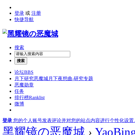
登录
或
注册
快捷导航
搜索
搜索
论坛
BBS
月下研究
恶魔城月下夜想曲-研究专题
恶魔勋章
任务
排行榜
Ranklist
微博
登录
您的个人账号发表评论并对您的站点内容进行个性化设置
黑耀镜の恶魔城
›
YaoBin