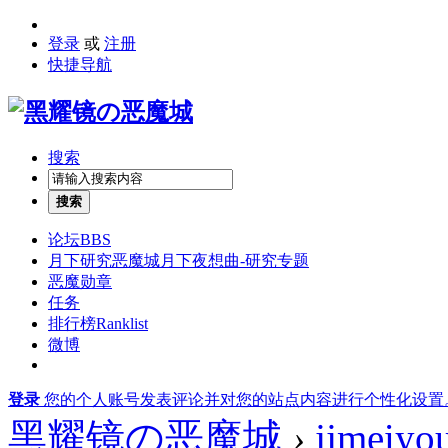
登录
或
注册
快捷导航
搜索
搜索
论坛
BBS
月下研究
恶魔城月下夜想曲-研究专题
恶魔勋章
任务
排行榜
Ranklist
微博
登录
您的个人账号发表评论并对您的站点内容进行个性化设置
黑耀镜の恶魔城
›
jjmeiyo