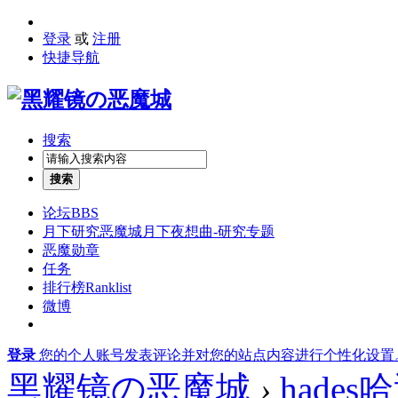
登录
或
注册
快捷导航
搜索
搜索
论坛
BBS
月下研究
恶魔城月下夜想曲-研究专题
恶魔勋章
任务
排行榜
Ranklist
微博
登录
您的个人账号发表评论并对您的站点内容进行个性化设置
黑耀镜の恶魔城
›
hades