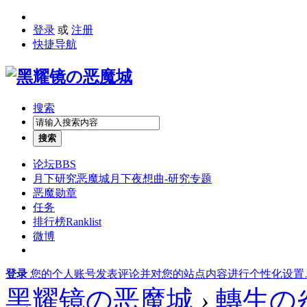
登录
或
注册
快捷导航
搜索
搜索
论坛
BBS
月下研究
恶魔城月下夜想曲-研究专题
恶魔勋章
任务
排行榜
Ranklist
微博
登录
您的个人账号发表评论并对您的站点内容进行个性化设置
黑耀镜の恶魔城
›
轉生の