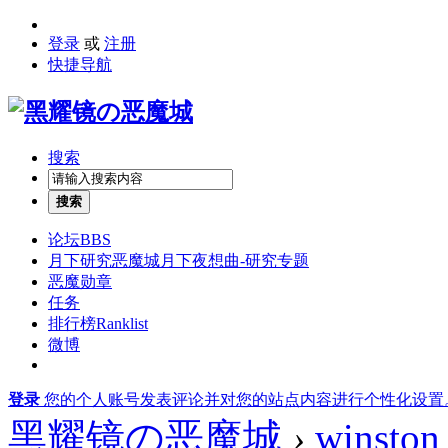
登录
或
注册
快捷导航
搜索
搜索
论坛
BBS
月下研究
恶魔城月下夜想曲-研究专题
恶魔勋章
任务
排行榜
Ranklist
微博
登录
您的个人账号发表评论并对您的站点内容进行个性化设置
黑耀镜の恶魔城
›
winston